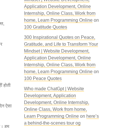
Application Development, Online
Internship, Online Class, Work from
home, Learn Programming Online
on
ति,
100 Gratitude Quotes
300 Inspirational Quotes on Peace,
पर
Gratitude, and Life to Transform Your
Mindset | Website Development,
Application Development, Online
Internship, Online Class, Work from
home, Learn Programming Online
on
100 Peace Quotes
ीं होती
Who made ChatGpt | Website
Development, Application
Development, Online Internship,
दिन ऐसा
Online Class, Work from home,
Learn Programming Online
on
here’s
a behind-the-scenes tour og
है। हम