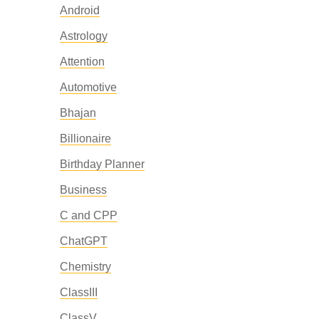
Android
Astrology
Attention
Automotive
Bhajan
Billionaire
Birthday Planner
Business
C and CPP
ChatGPT
Chemistry
ClassIII
ClassV