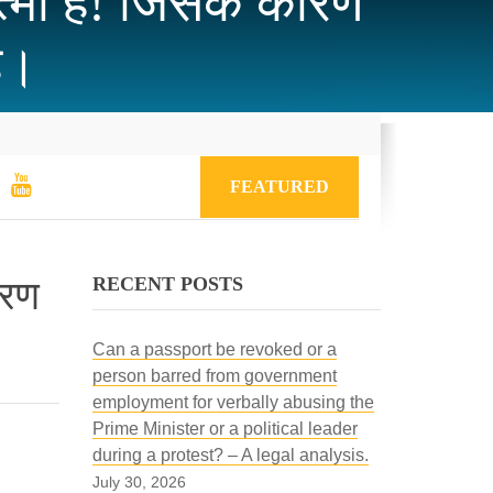
त्मा है! जिसके कारण
ै।
FEATURED
RECENT POSTS
ारण
Can a passport be revoked or a
person barred from government
employment for verbally abusing the
Prime Minister or a political leader
during a protest? – A legal analysis.
July 30, 2026