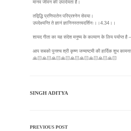
मानव जीवन की उपादेयता है।
तद्विद्धि प्रणिपातेन परिप्रश्नेन सेवया।
उपदेक्ष्यन्ति ते ज्ञानं ज्ञानिनस्तत्त्वदर्शिनः।।4.34।।
शायद गीता का यह संदेश मनुष्य के कल्याण के लिय पर्याप्त ह
आप सबको पुनश्च श्री कृष्ण जन्माष्टमी की हार्दिक शुभ कामनाए
🙏🏻🙏🏻🙏🏻🙏🏻🙏🏻🙏🏻🙏🏻🙏🏻🙏🏻
SINGH ADITYA
PREVIOUS POST