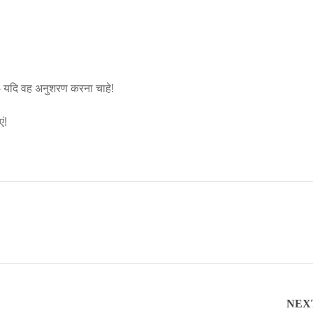
ै – यदि वह अनुशरण करना चाहे!
ं!
NEX