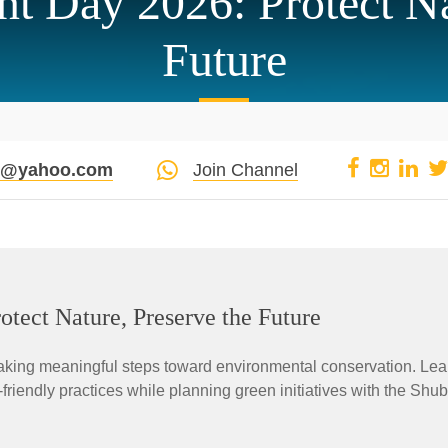
t Day 2026: Protect Nat
Future
pi@yahoo.com
Join Channel
tect Nature, Preserve the Future
king meaningful steps toward environmental conservation. Lea
-friendly practices while planning green initiatives with the Shu