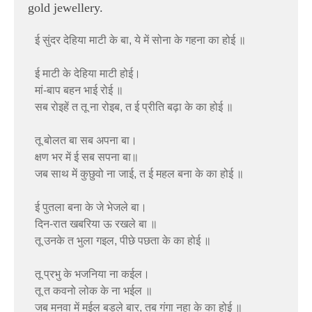
gold jewellery.
ई सुंदर देहिया माटी के बा, ये में सोना के गहना का होई ॥
ई माटी के देहिया माटी होई।
मां-बाप बहन भाई रोई ॥
सब रोइहें त तू ना रोइब, त ई प्रीति बढ़ा के का होई ॥
तू बोलत बा सब अपना बा।
क्षण भर में ई सब सपना बा॥
जब साथ में कुछुवो ना जाई, त ई महल बना के का होई ॥
ई पुतला बना के जे भेजले बा।
दिन-रात खबरिया ऊ रखले बा ॥
तू उनके त भुला गइल, पीछे पछता के का होई ॥
तू प्रभु के भजनिया ना कईल।
तू त कवनो लोक के ना भईल ॥
जब मनवा में मईल बड़ले बार, तब गंगा नहा के का होई ॥