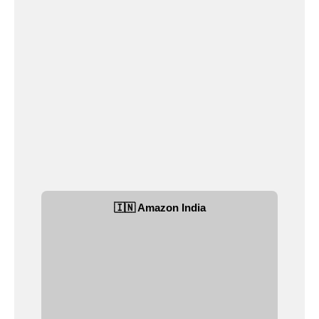
🇮🇳 Amazon India