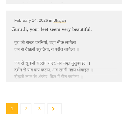
गुरु जी के लागेला, सत के बजरिया।
मगन जियरा
February 14, 2026 in
Bhajan
🌍 Amazon Global
Guru Ji, your feet seem very beautiful.
सतगुरु के दरशन से, जियरा जुड़ाईल।
आज हमारा जिनगी में, नीक दिन आईल ॥
गुरु जी राउर चरनियां, बड़ा नीक लागेला।
हियरा में बसि गईले, मोहिनी मुरतिया ।।
🇮🇳 Amazon India
जब से देखली सुरतिया, त प्रीत जागेला ॥
मगन जियरा …
जब से सुनलीं सत्संग राउर, मन मयूर मुसुकाइल ।
दर्शन से सब पाप कटल, अब सगरी मइल धोवाइल ॥
भगति के महिमा, हम कइसे बखानी।
दीहलीं ज्ञान के अंजोर, दिल में गीत जागेला ॥
जे करे अनुभव, मरम उहे जानी ॥
मिलि गईले सहजे में सत के डगरिया ॥
देखि सरूप सलोना राउर, मन मोरा बउराला।
🇮🇳 Amazon India
दमकत देखि लिलार, चांद अरू सूरज भी शरमाला ॥
मगन जियरा
गुरु जी राउरि, शरनियां में चित्त लागेला ॥
🌍 Amazon Global
1
2
3
सतरंगी होली में, तन-मन रंगाला।
जब बोलीं तब अमरित बरसे, हँसी त बिजुली चमके ।
प्राणन में ज्ञान के, अंजोर बसि जाला ॥
गुरु जी राउर कृपा भइल, त घट सूरज अस दमके ॥
🇮🇳 Amazon India
गजबे रंगाइल बाटे, प्रेम रंग चुनरिया ॥