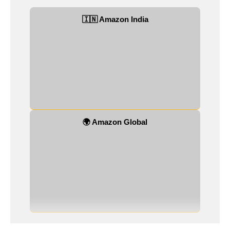
🇮🇳 Amazon India
🌍 Amazon Global