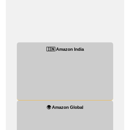
🇮🇳 Amazon India
🌍 Amazon Global