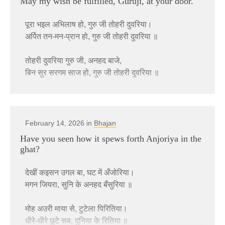
May my wish be fulfilled, Guruji, at your door.
धन बानी
तोहरा बिना सून, लागेला नगरिया ना॥
पूरा भइल अभिलाष हो, गुरु जी तोहरी दुवरिया।
रिद्धि और सिद्धि राउर चूमेलीं चरनियां।
बाटे एगो तोहरे आस, एगो अवरी बात बात खास।
अर्पित तन-मन-प्रान हो, गुरु जी तोहरी दुवरिया ॥
गुरु जी के महिमा अपार हो ॥
तोहरा दासन के दास, हम भिखरिया ना॥
तोहरी दुवरिया गुरु जी, अनहद बाजे,
धन बानी
बिन सुर सरगम साज हो, गुरु जी तोहरी दुवरिया ॥
कलियुग में अइलीं रउवा दिहलीं उपदेसवा ।
तोहरी दुवरिया बिना चांद सूरुज के,
प्रेमी लोग के कइलीं बेड़ा पार हो॥
अपने से होखे उजियार हो, गुरु जी तोहरी दुवरिया ॥
धन बानी …
February 14, 2026 in
Bhajan
तोहरी दुवरिया बहे, ज्ञान की गंगा,
Have you seen how it spews forth Anjoriya in the
बरसेला अमरित धार हो, गुरु जी तोहरी दुवरिया ॥
ghat?
🇮🇳 Amazon India
तोहरी दुवरिया भइले, प्रेमी शरणागत,
देखीं कइसन उगल बा, घट में अँजोरिया।
राखि लिहीं प्रेम के लाज हो, गुरु जी तोहरी दुवरिया ॥
मगन जियरा, सुनि के अनहद बँसुरिया ॥
मोह अउरी माया से, टुटेला पिरितिया।
धीरे-धीरे छुटे सब, दुनिया के रितिया ॥