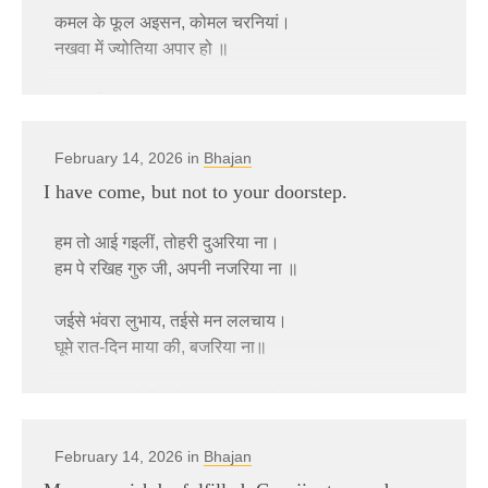
जियरा पियासल, ना चैन कहीं पावे।
कमल के फूल अइसन, कोमल चरनियां।
खाली बतिया ना, पियास मिटावे ॥
नखवा में ज्योतिया अपार हो ॥
अईलीं सरनिया तोहार, गुरु जी पियसिया मिटाईं ॥
धन बानी …
झुकलीं चरनियां तोहार …
चमचम चमकेला राउर सुरतिया।
February 14, 2026 in
Bhajan
सुनीला कि अंदर, आनंद भरब बा।
जगमग ज्योतिया अपार हो ॥
I have come, but not to your doorstep.
कइसे जाईं दरवाजा, बंद परल बंद बा ॥
अईली दुअरिया तोहार, दुअरिया अब खुलवाईं ॥
धन बानी …
हम तो आई गइलीं, तोहरी दुअरिया ना।
हम पे रखिह गुरु जी, अपनी नजरिया ना ॥
झुकलीं चरनियां तोहार …
मधुर मुस्कान राउर तिरछी नजरिया।
जियरा के कइलै बेहाल हो ॥
जईसे भंवरा लुभाय, तईसे मन ललचाय।
घूमे रात-दिन माया की, बजरिया ना॥
धन बानी …
सतगुरु संत जी पियारे, जय-जय हंस के दुलारे।
मीठी-मीठी बतिया से गूंजे असमनवां।
जग में बाजे तोहरी, ज्ञान की बंसुरिया ना ॥
सुन प्रेमी होवेलें निहाल हो ॥
February 14, 2026 in
Bhajan
इहे विनती बा हमार, दरशन दे द एक बार।