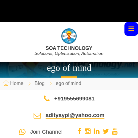
SOA TECHNOLOGY
Solutions, Optimization, Automation
ego of mind
Home
Blog
ego of mind
+919555699081
adityaypi@yahoo.com
Join Channel