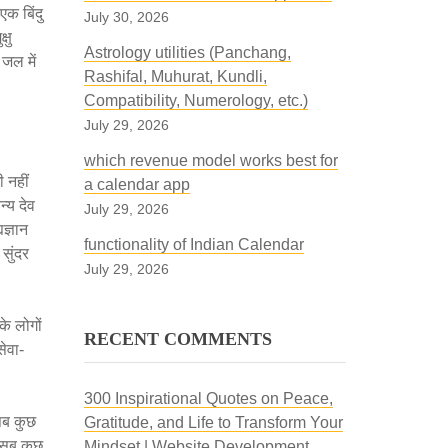
एक बिंदु
July 30, 2026
्षु
Astrology utilities (Panchang,
जल में
Rashifal, Muhurat, Kundli,
Compatibility, Numerology, etc.)
July 29, 2026
which revenue model works best for
ी नहीं
a calendar app
्य देव
July 29, 2026
यज्ञान
functionality of Indian Calendar
 सुंदर
July 29, 2026
के लोगों
RECENT COMMENTS
सेवा-
300 Inspirational Quotes on Peace,
 सब कुछ
Gratitude, and Life to Transform Your
ी सब कुछ
Mindset | Website Development,