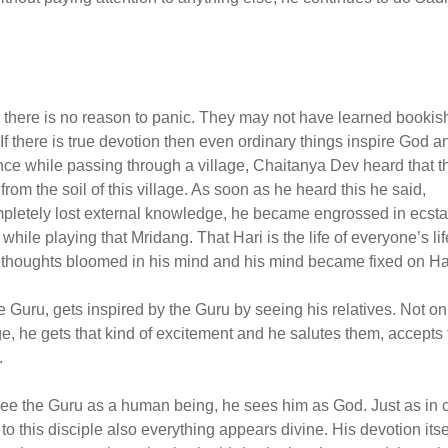
st, there is no reason to panic. They may not have learned bookis
f there is true devotion then even ordinary things inspire God a
 while passing through a village, Chaitanya Dev heard that t
m the soil of this village. As soon as he heard this he said,
ompletely lost external knowledge, he became engrossed in ecsta
hile playing that Mridang. That Hari is the life of everyone’s lif
ch thoughts bloomed in his mind and his mind became fixed on Ha
 Guru, gets inspired by the Guru by seeing his relatives. Not on
ge, he gets that kind of excitement and he salutes them, accepts
.
 see the Guru as a human being, he sees him as God. Just as in 
to this disciple also everything appears divine. His devotion itse