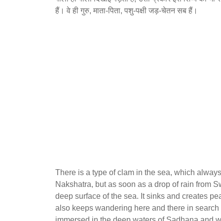
हैं। वे ही गुरु, माता-पिता, पशु-पक्षी जड़-चेतन सब हैं।
There is a type of clam in the sea, which always 
Nakshatra, but as soon as a drop of rain from Swa
deep surface of the sea. It sinks and creates pe
also keeps wandering here and there in search 
immersed in the deep waters of Sadhana and wit