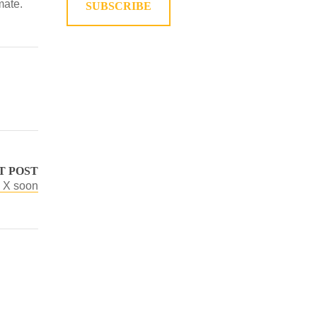
mate.
SUBSCRIBE
T POST
n X soon