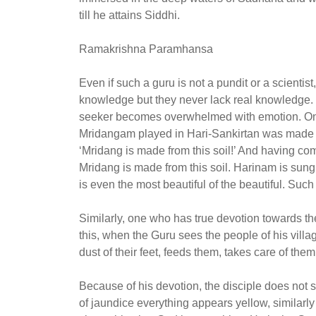
till he attains Siddhi.
Ramakrishna Paramhansa
Even if such a guru is not a pundit or a scienti
knowledge but they never lack real knowledge. I
seeker becomes overwhelmed with emotion. Once
Mridangam played in Hari-Sankirtan was made fro
‘Mridang is made from this soil!’ And having c
Mridang is made from this soil. Harinam is sung w
is even the most beautiful of the beautiful. Su
Similarly, one who has true devotion towards the
this, when the Guru sees the people of his villa
dust of their feet, feeds them, takes care of them
Because of his devotion, the disciple does not
of jaundice everything appears yellow, similarly 