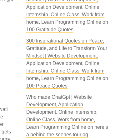
Application Development, Online
Internship, Online Class, Work from
home, Learn Programming Online
on
100 Gratitude Quotes
300 Inspirational Quotes on Peace,
Gratitude, and Life to Transform Your
Mindset | Website Development,
Application Development, Online
Internship, Online Class, Work from
home, Learn Programming Online
on
100 Peace Quotes
Who made ChatGpt | Website
Development, Application
wati
Development, Online Internship,
he
Online Class, Work from home,
er
Learn Programming Online
on
here’s
 gets
a behind-the-scenes tour og
dhana