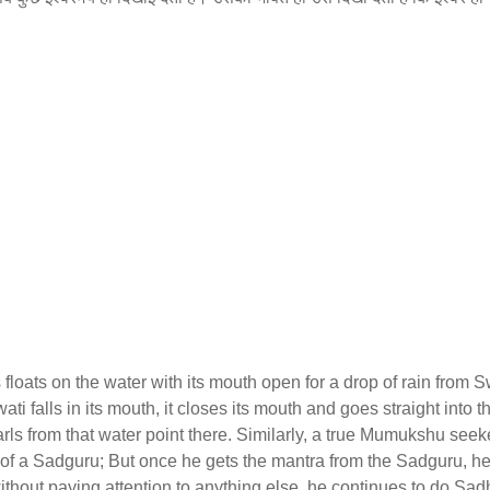
floats on the water with its mouth open for a drop of rain from S
ti falls in its mouth, it closes its mouth and goes straight into t
arls from that water point there. Similarly, a true Mumukshu seek
of a Sadguru; But once he gets the mantra from the Sadguru, he
hout paying attention to anything else, he continues to do Sa