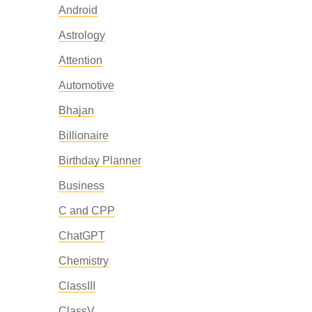
Android
Astrology
Attention
Automotive
Bhajan
Billionaire
Birthday Planner
Business
C and CPP
ChatGPT
Chemistry
ClassIII
ClassV