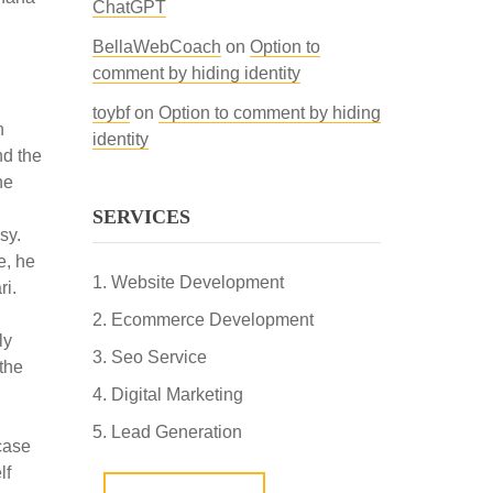
ChatGPT
BellaWebCoach
on
Option to
comment by hiding identity
toybf
on
Option to comment by hiding
h
identity
nd the
he
SERVICES
sy.
e, he
Website Development
ri.
Ecommerce Development
ly
Seo Service
 the
Digital Marketing
Lead Generation
case
lf