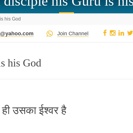
 disciple his Guru is h
 is his God
pi@yahoo.com
Join Channel
is his God
 ही उसका ईश्वर है