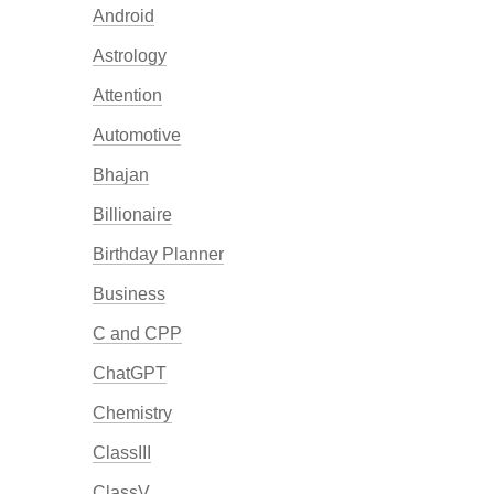
Android
Astrology
Attention
Automotive
Bhajan
Billionaire
Birthday Planner
Business
C and CPP
ChatGPT
Chemistry
ClassIII
ClassV