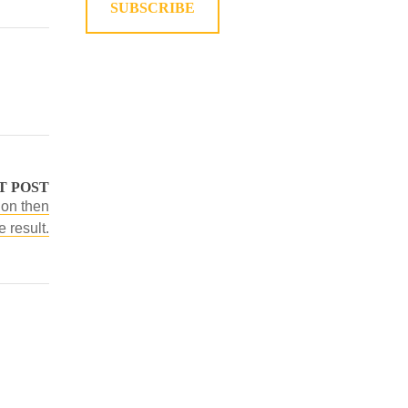
SUBSCRIBE
T POST
ion then
e result.