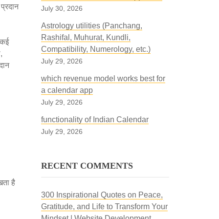
 प्रदान
July 30, 2026
Astrology utilities (Panchang,
Rashifal, Muhurat, Kundli,
 कई
Compatibility, Numerology, etc.)
,
July 29, 2026
रदान
which revenue model works best for
a calendar app
July 29, 2026
functionality of Indian Calendar
July 29, 2026
RECENT COMMENTS
खता है
300 Inspirational Quotes on Peace,
Gratitude, and Life to Transform Your
Mindset | Website Development,