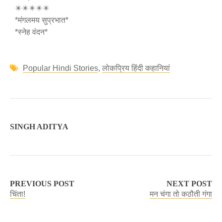
✴️✴️✴️✴️✴️
*मंगलमय सुप्रभात*
*स्नेह वंदन*
Popular Hindi Stories
,
लोकप्रिय हिंदी कहानियां
SINGH ADITYA
PREVIOUS POST
NEXT POST
चिंता!
मन चंगा तो कठौती गंगा