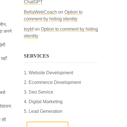
ChatGPT
BellaWebCoach
on
Option to
comment by hiding identity
मीन,
toybf
on
Option to comment by hiding
ड़ा करने
identity
़िरी
SERVICES
 यहाँ
Website Development
Ecommerce Development
Seo Service
सबसे
Digital Marketing
िद्यालय
Lead Generation
ी सी