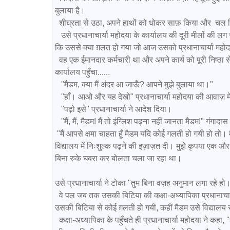
बुलाया है।

  शीघ्रता से उठा, अपने हाथों को धोकर साफ़ किया और  चल दिया, द्रुत गति से प्रधानाचार्या के कार्यालय की ओर। 

   उसे प्रधानाचार्या महोदया के कार्यालय की दूरी मीलों की लग रही थी जो ख़त्म होने का नाम नहीं ले रही थी। उसकी हृदयगति बढ़ गई थी।  सोच रहा था 
कि उससे क्या ग़लत हो गया जो आज उसको प्रधानाचार्या महोदया
  वह एक ईमानदार कर्मचारी था और अपने कार्य को पूरी निष्ठा से पूर्ण करता था। पता नहीं क्या ग़लती हो गयी। वह इसी चिंता के साथ प्रधानाचार्या के 
कार्यालय पहुँचा......

   "मैडम, क्या मैं अंदर आ जाऊँ? आपने मुझे बुलाया था।"

   "हाँ। आओ और यह देखो" प्रधानाचार्या महोदया की आवाज़ में कड़की थी और उनकी उंगली एक पेपर पर इशारा कर रही थी। 

   "पढ़ो इसे" प्रधानाचार्या ने आदेश दिया।

   "मैं, मैं, मैडम! मैं तो इंग्लिश पढ़ना नहीं जानता मैडम!" गंगादास ने घबरा कर उत्तर दिया। 

 "मैं आपसे क्षमा चाहता हूँ मैडम यदि कोई गलती हो गयी हो तो। मैं आपका और विद्यालय का पहले से ही बहुत ऋणी हूँ। क्योंकि आपने मेरी बिटिया को इस 
विद्यालय में निःशुल्क पढ़ने की इज़ाज़त दी। मुझे कृपया एक और म
बिना रुके घबरा कर बोलता चला जा रहा था।

उसे प्रधानाचार्या ने टोका "तुम बिना वज़ह अनुमान लगा रहे हो। 
  वे पल जब तक उसकी बिटिया की कक्षा-अध्यापिका प्रधानाचार्या के कार्यालय में पहुँची बहुत ही लंबे हो गए थे गंगादास के लिए। सोच रहा था कि क्या 
उसकी बिटिया से कोई ग़लती हो गयी, कहीं मैडम उसे विद्यालय
  कक्षा-अध्यापिका के पहुँचते ही प्रधानाचार्या महोदया ने कहा, "हमने तुम्हारी बिटिया की प्रतिभा को देखकर और परख कर ही उसे अपने विद्यालय में पढ़ने 