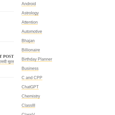
Android
Astrology
Attention
Automotive
Bhajan
Billionaire
T POST
Birthday Planner
तामयी मूरत
Business
C and CPP
ChatGPT
Chemistry
ClassIII
ClassV