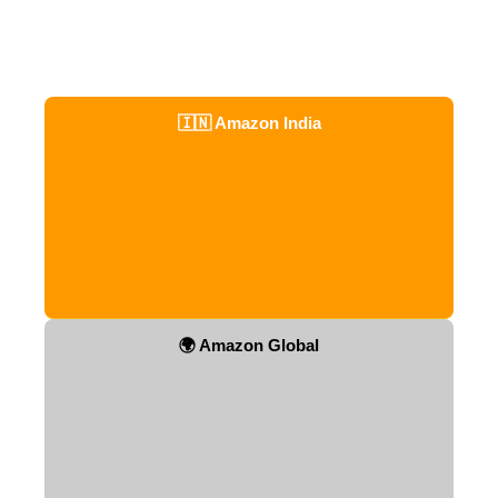
🇮🇳 Amazon India
🌍 Amazon Global