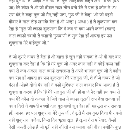
नही बुलाया तो आज्ञा लेने गया तो गुरू साहिबजी कहने लगे ” बे जा (बैठ
जा) मेरे कौल ते ओ जो दीवार नाल तीन बन्दे बैठे ने पता है कौन ने ??
उस बंदे ने कहा गुरू जी मैनू नही पता, गुरू जी ने केहा “ओ जो पहले
दीवार दे नाल टोह लगाके बैठा है ओ अन्हा ( अन्धा ) है ते शुक्राना कर
रेहा है “गुरू जी त्वाडा शुक्राना कि मै कम से कम अपने कन्नां (कान)
नाल त्वाडी रबाबी ते रूहानी गुरूबाणी ते सुन रेहा हाँ आपदा हर पल
शुक्राना मेरे वाहेगुरू जी,”
ते जो दूसरे नम्बर ते बैठा है ओ बहरा है सुन नही सकदा ते ओ वी बार बार
शुक्राना कर रेहा है कि “हे मेरे गुरू जी अगर कान नही ने कोई गल्ल नही
कम से कम अक्खां नाल त्वाडे सचखण्ड ते अपने भगवान गुरू जी दे दर्शन
कर रेहा हाँ आपदा हर पल शुक्राना मेरे सतगुरू जी, ते तीजे नम्बर ते जो
बैठा है ओहदे दोनो पैर नही ने बडी मुश्किल नाल दरबार विच आन्दा है ते
शुक्राना करदा है कि “है मेरे सतगुरू जी की होया जे पैर नही हन कम से
कम मेरे कौल दो अक्खां ने जिदे नाल मे त्वाडा नूरानी रूप देख सकदा हाँ
कान दित्ते ने आपदी बख्शी दात गुरूबाणी सुन रेहा हाँ, महसूस कर सकदा
हाँ, आपदा हर पल शुक्राना मेरे गुरू जी, तेनू ते मै सब कुछ दित्ता फैर क्यो
नही शुक्राना करेंगा, किस दिन भूखा सूत्ता है तू या तेरा परिवार, कैडी
ऐसी जरूरी लोड है जो पूरी नही कीत्ती बस ज्यादा नही दीत्ता क्योकि कुछ