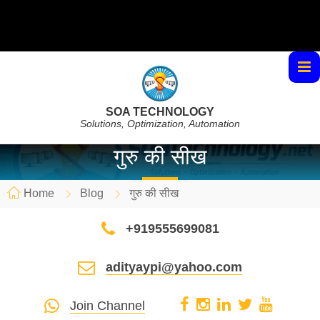
SOA TECHNOLOGY
Solutions, Optimization, Automation
गुरु की सीख
Home
Blog
गुरु की सीख
+919555699081
adityaypi@yahoo.com
Join Channel