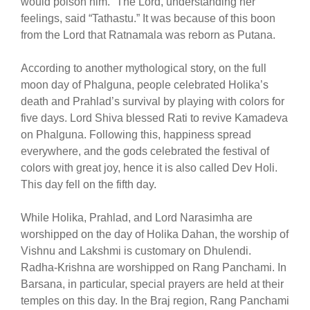
would poison him.” The Lord, understanding her
feelings, said “Tathastu.” It was because of this boon
from the Lord that Ratnamala was reborn as Putana.
According to another mythological story, on the full
moon day of Phalguna, people celebrated Holika’s
death and Prahlad’s survival by playing with colors for
five days. Lord Shiva blessed Rati to revive Kamadeva
on Phalguna. Following this, happiness spread
everywhere, and the gods celebrated the festival of
colors with great joy, hence it is also called Dev Holi.
This day fell on the fifth day.
While Holika, Prahlad, and Lord Narasimha are
worshipped on the day of Holika Dahan, the worship of
Vishnu and Lakshmi is customary on Dhulendi.
Radha-Krishna are worshipped on Rang Panchami. In
Barsana, in particular, special prayers are held at their
temples on this day. In the Braj region, Rang Panchami