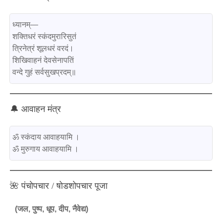
ध्यानम्—

शक्तिधरं स्कंदमुरारिसुतं

त्रिनेत्रं शूलधरं वरदं।

शिखिवाहनं देवसेनापतिं

🔔 आवाहन मंत्र
ॐ स्कंदाय आवाहयामि ।

🌺 पंचोपचार / षोडशोपचार पूजा
(जल, पुष्प, धूप, दीप, नैवेद्य)