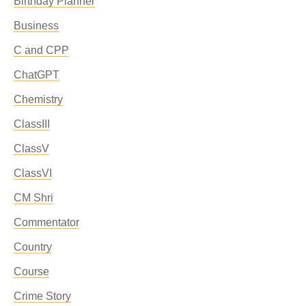
Birthday Planner
Business
C and CPP
ChatGPT
Chemistry
ClassIII
ClassV
ClassVI
CM Shri
Commentator
Country
Course
Crime Story