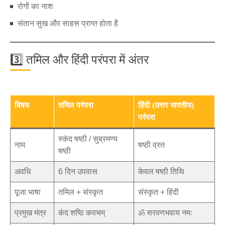
रोगों का नाश
संतान सुख और साहस प्राप्त होता है
3️⃣ तमिल और हिंदी परंपरा में अंतर
विषय
तमिल परंपरा
हिंदी (उत्तर भारतीय)
परंपरा
स्कंद षष्ठी / सुब्रमण्य
नाम
षष्ठी व्रत
षष्ठी
अवधि
6 दिन उपवास
केवल षष्ठी तिथि
पूजा भाषा
तमिल + संस्कृत
संस्कृत + हिंदी
प्रमुख मंत्र
कंद शष्ठि कवचम्
ॐ सरवणभवाय नमः