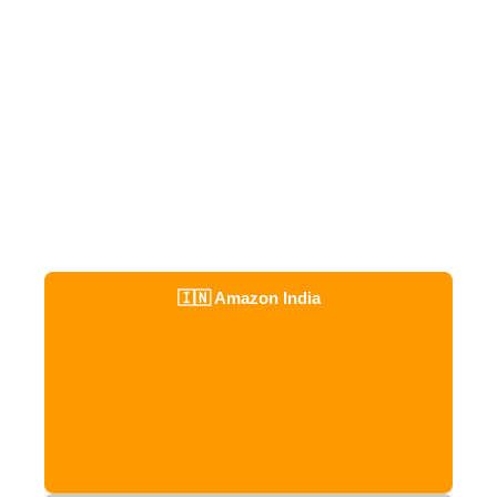
🇮🇳 Amazon India